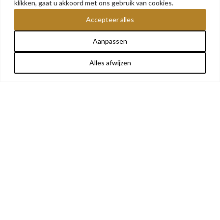
klikken, gaat u akkoord met ons gebruik van cookies.
Accepteer alles
Aanpassen
Alles afwijzen
OVER ONS
Share This
We bieden betaalbare militaria voor elke verzamelaar:
een fijne mix van verzamelwaardige stukken. Het
assortiment wordt regelmatig bijgewerkt, dus kom
zeker snel terug. Volg ons ook op Facebook en
Instagram, hier zullen we posten wanneer de website
weer is aangevuld. Veel snuffelplezier!
CONTACT
MilitariaWinkel
Peelsestraat 28c
2380 Ravels
BTW: BE0501.480.102