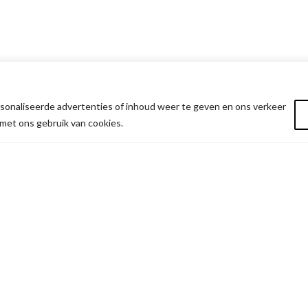
onaliseerde advertenties of inhoud weer te geven en ons verkeer
 met ons gebruik van cookies.
NTACT
SITEMAP
tariaWinkel
Contact
sestraat 28c
Winkelmand
0 Ravels
Afrekenen
: BE0501.480.102
Verlanglijst
+32 14 435 735
Mijn account
il:
hallo@militariawinkel.com
Privacybeleid
Algemene Voorwaarden