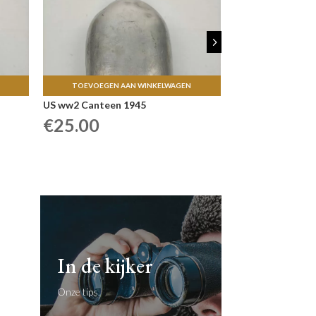
5
TOEVOEGEN AAN WINKELWAGEN
US ww2 Canteen 1945
€
25.00
In de kijker
Onze tips.