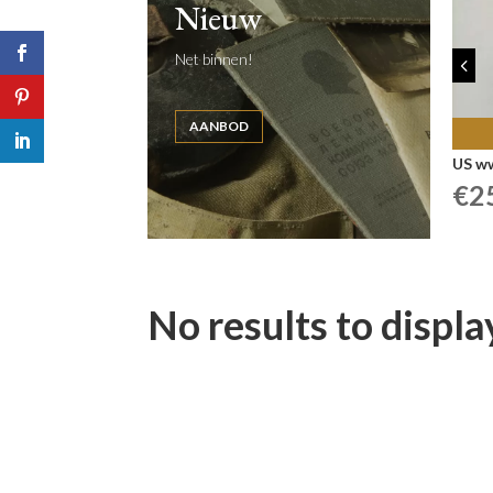
Nieuw
Net binnen!
4
AANBOD
US w
€
2
No results to displa