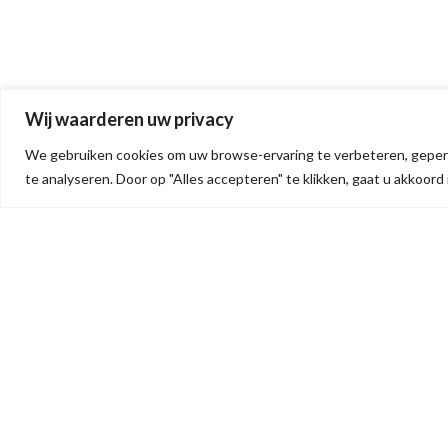
Wij waarderen uw privacy
We gebruiken cookies om uw browse-ervaring te verbeteren, gepers
te analyseren. Door op "Alles accepteren" te klikken, gaat u akkoord
OVER ONS
CO
We bieden betaalbare militaria
Mili
voor elke verzamelaar: een fijne
Peel
mix van verzamelwaardige
238
stukken. Het assortiment wordt
BTW
regelmatig bijgewerkt, dus kom
zeker snel terug. Volg ons ook op
Tel:
Facebook en Instagram, hier
E-ma
zullen we posten wanneer de
website weer is aangevuld. Veel
snuffelplezier!