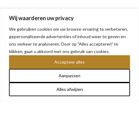
Wij waarderen uw privacy
We gebruiken cookies om uw browse-ervaring te verbeteren,
gepersonaliseerde advertenties of inhoud weer te geven en
ons verkeer te analyseren. Door op "Alles accepteren" te
klikken, gaat u akkoord met ons gebruik van cookies.
Accepteer alles
Aanpassen
Alles afwijzen
OVER ONS
Share This
We bieden betaalbare militaria voor elke verzamelaar:
een fijne mix van verzamelwaardige stukken. Het
assortiment wordt regelmatig bijgewerkt, dus kom
zeker snel terug. Volg ons ook op Facebook en
Instagram, hier zullen we posten wanneer de website
weer is aangevuld. Veel snuffelplezier!